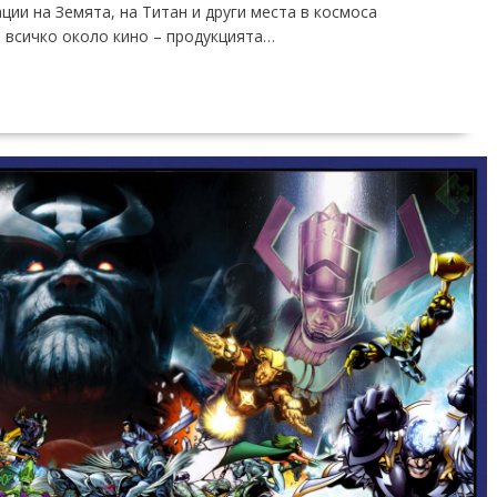
ии на Земята, на Титан и други места в космоса
е всичко около кино – продукцията…