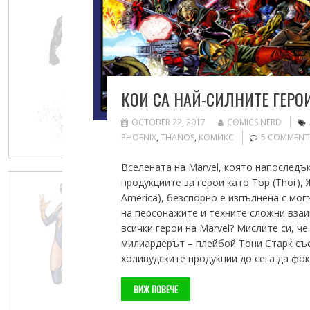
КОИ СА НАЙ-СИЛНИТЕ ГЕРОИ
OCTOBER 22, 2017
COMICS NERD
PHOENIX
,
THANOS
,
КОМИКС
5 COMMENT
Вселената на Marvel, която напоследък
продукциите за герои като Тор (Thor), 
America), безспорно е изпълнена с мог
на персонажите и техните сложни взаи
всички герои на Marvel? Мислите си, ч
милиардерът – плейбой Тони Старк със
холивудските продукции до сега да фо
ВИЖ ПОВЕЧЕ