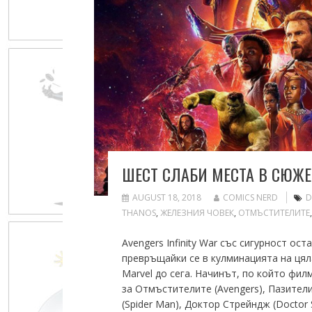
ШЕСТ СЛАБИ МЕСТА В СЮЖЕТ
AUGUST 18, 2018
COMICS NERD
D
THANOS
,
ЖЕЛЕЗНИЯ ЧОВЕК
,
ОТМЪСТИТЕЛИТЕ
Avengers Infinity War със сигурност ос
превръщайки се в кулминацията на цял
Marvel до сега. Начинът, по който фи
за Отмъстителите (Avengers), Пазителит
(Spider Man), Доктор Стрейндж (Doctor S