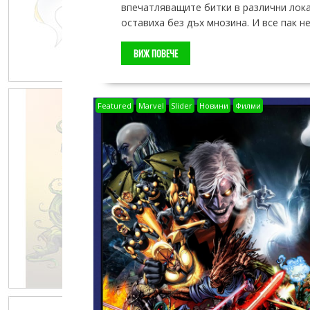
впечатляващите битки в различни локац
оставиха без дъх мнозина. И все пак н
ВИЖ ПОВЕЧЕ
Featured
Marvel
Slider
Новини
Филми