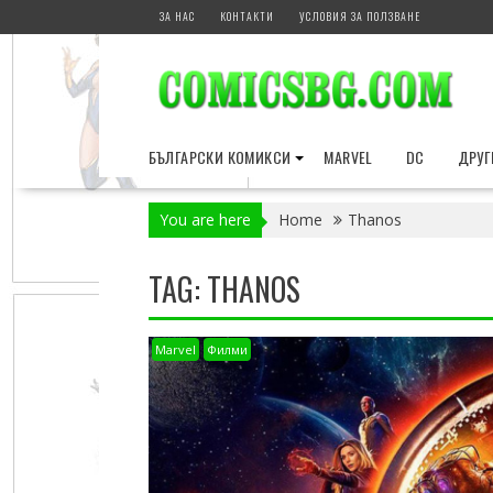
Skip
ЗА НАС
КОНТАКТИ
УСЛОВИЯ ЗА ПОЛЗВАНЕ
to
content
БЪЛГАРСКИ КОМИКСИ
MARVEL
DC
ДРУГ
You are here
Home
Thanos
TAG:
THANOS
Marvel
Филми