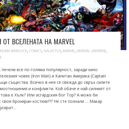
 ОТ ВСЕЛЕНАТА НА MARVEL
ADAM WARLOCK
,
COMICS
,
GALACTUS
,
MARVEL
,
MARVEL UNIVERSE
,
S
 печели все по-голяма популярност, заради кино
Железния човек (Iron Man) и Капитан Америка (Captain
ъщи същества. Всичко в нея се свежда до свръх силите
моотношения и конфликти. Кой обаче е най-силният от
е това е Хълк? Или асгардския бог Тор? А може би
 своя брониран костюм??? Не сте познали … Макар
кусират…