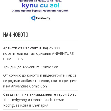
НАЙ-НОВОТО
Артисти от цял свят и над 25 000
посетители на тазгодишния ANIVENTURE
COMIC CON
Три дни до Aniventure Comic Con
От комикс до киното и видеоигрите: как са
се родили любимите герои, които срещаме
и на Aniventure Comic Con
Създателят на анимационните герои Sonic
The Hedgehog и Donald Duck, Ferran
Rodriguez идва в България