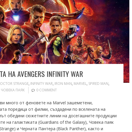
А НА AVENGERS INFINITY WAR
OCTOR STRANGE
,
INFINITY WAR
,
IRON MAN
,
MARVEL
,
SPIRED MAN
,
,
ЧОВЕКА ПАЯК
0 COMMENT
тави много от феновете на Marvel зашеметени,
ата поредица от филми, създадени по вселената на
лмът обедини сюжетните линии на досегашните продукции
е на галактиката (Guardians of the Galaxy), Човека паяк
trange) и Черната Пантера (Black Panther), както и