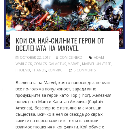
КОИ СА НАЙ-СИЛНИТЕ ГЕРОИ ОТ
ВСЕЛЕНАТА НА MARVEL
OCTOBER 22, 2017
COMICS NERD
ADAM
WARLOCK
,
COMICS
,
GALACTUS
,
MARVEL
,
MARVEL UNIVERSE
,
PHOENIX
,
THANOS
,
КОМИКС
5 COMMENTS
Вселената на Marvel, която напоследък печели
все по-голяма популярност, заради кино
продукциите за герои като Тор (Thor), Железния
човек (Iron Man) и Капитан Америка (Captain
America), безспорно е изпълнена с могъщи
същества. Всичко в нея се свежда до свръх
силите на персонажите и техните сложни
взаимоотношения и конфликти. Кой обаче е