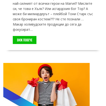
най-силният от всички герои на Marvel? Мислите
си, че това е Хълк? Или асгардския бог Тор? А
може би милиардерът – плейбой Тони Старк със
своя брониран костюм??? Не сте познали …
Макар холивудските продукции до сега да
фокусират…
ВИЖ ПОВЕЧЕ