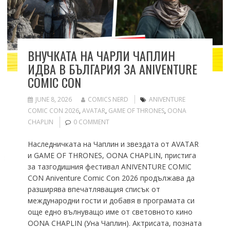
ВНУЧКАТА НА ЧАРЛИ ЧАПЛИН
ИДВА В БЪЛГАРИЯ ЗА ANIVENTURE
COMIC CON
JUNE 8, 2026
COMICS NERD
ANIVENTURE
COMIC CON 2026
,
AVATAR
,
GAME OF THRONES
,
OONA
CHAPLIN
0 COMMENT
Наследничката на Чаплин и звездата от AVATAR
и GAME OF THRONES, OONA CHAPLIN, пристига
за тазгодишния фестивал ANIVENTURE COMIC
CON Aniventure Comic Con 2026 продължава да
разширява впечатляващия списък от
международни гости и добавя в програмата си
още едно вълнуващо име от световното кино
ООNA CHAPLIN (Уна Чаплин). Актрисата, позната