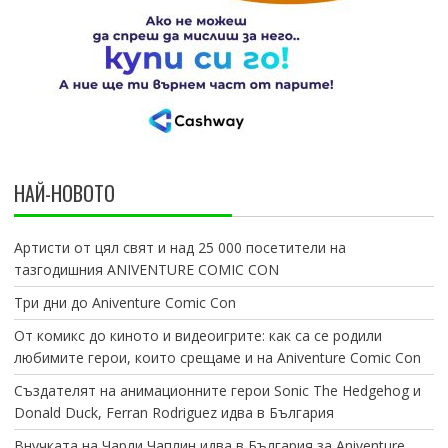
НАЙ-НОВОТО
Артисти от цял свят и над 25 000 посетители на
тазгодишния ANIVENTURE COMIC CON
Три дни до Aniventure Comic Con
От комикс до киното и видеоигрите: как са се родили
любимите герои, които срещаме и на Aniventure Comic Con
Създателят на анимационните герои Sonic The Hedgehog и
Donald Duck, Ferran Rodriguez идва в България
Внучката на Чарли Чаплин идва в България за Aniventure