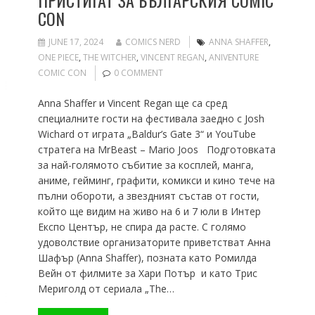
ПРИСТИГАТ ЗА БЪЛГАРСКИЯ COMIC
CON
JUNE 17, 2024
COMICS NERD
ANNA SHAFFER
,
ONE PIECE
,
THE WITCHER
,
VINCENT REGAN
,
АNIVENTURE
COMIC CON
0 COMMENT
Anna Shaffer и Vincent Regan ще са сред
специалните гости на фестивала заедно с Josh
Wichard от играта „Baldur’s Gate 3“ и YouTube
стратега на MrBeast – Mario Joos Подготовката
за най-голямото събитие за косплей, манга,
аниме, гейминг, графити, комикси и кино тече на
пълни обороти, а звездният състав от гости,
който ще видим на живо на 6 и 7 юли в Интер
Експо Център, не спира да расте. С голямо
удоволствие организаторите приветстват Анна
Шафър (Anna Shaffer), позната като Ромилда
Вейн от филмите за Хари Потър и като Трис
Мериголд от сериала „The…