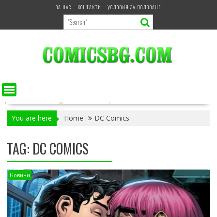
Skip
ЗА НАС
КОНТАКТИ
УСЛОВИЯ ЗА ПОЛЗВАНЕ
to
content
You are here
Home
DC Comics
TAG:
DC COMICS
Новини