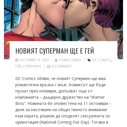
НОВИЯТ СУПЕРМАН ЩЕ Е ГЕЙ
OCTOBER 15, 2021
COMICS NERD
DC COMICS
,
ГЕЙ
,
СУПЕРМАН
0 COMMENT
DC Comics обяви, че новият Супермен ще има
романтична връзка с мъж. Комиксът ще бъде
пуснат през ноември, допълват още от
компанията – дъщерно дружество на “Warner
Bros”. Новината бе оповестена на 11 октомври –
деня за насочване на общественото внимание
към хората, решили да споделят сексуалната си
ориентация (National Coming Out Day). Тогава в