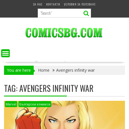
Skip
ЗА НАС
КОНТАКТИ
УСЛОВИЯ ЗА ПОЛЗВАНЕ
to
content
You are here
Home
Avengers infinity war
TAG:
AVENGERS INFINITY WAR
Marvel
Български комикси