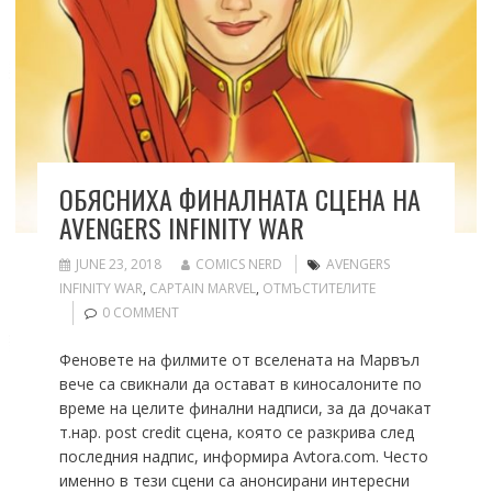
ОБЯСНИХА ФИНАЛНАТА СЦЕНА НА
AVENGERS INFINITY WAR
JUNE 23, 2018
COMICS NERD
AVENGERS
INFINITY WAR
,
CAPTAIN MARVEL
,
ОТМЪСТИТЕЛИТЕ
0 COMMENT
Феновете на филмите от вселената на Марвъл
вече са свикнали да остават в киносалоните по
време на целите финални надписи, за да дочакат
т.нар. post credit сцена, която се разкрива след
последния надпис, информира Avtora.com. Често
именно в тези сцени са анонсирани интересни