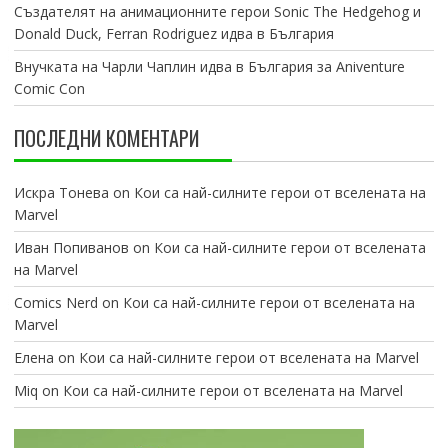
Създателят на анимационните герои Sonic The Hedgehog и
Donald Duck, Ferran Rodriguez идва в България
Внучката на Чарли Чаплин идва в България за Aniventure
Comic Con
ПОСЛЕДНИ КОМЕНТАРИ
Искра Тонева
on
Кои са най-силните герои от вселената на
Marvel
Иван Попиванов
on
Кои са най-силните герои от вселената
на Marvel
Comics Nerd
on
Кои са най-силните герои от вселената на
Marvel
Елена
on
Кои са най-силните герои от вселената на Marvel
Miq
on
Кои са най-силните герои от вселената на Marvel