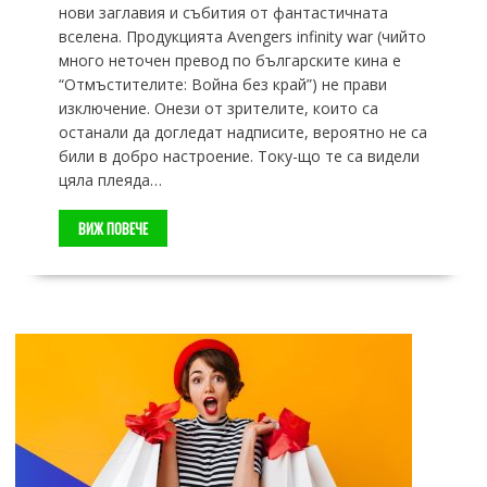
нови заглавия и събития от фантастичната
вселена. Продукцията Avengers infinity war (чийто
много неточен превод по българските кина е
“Отмъстителите: Война без край”) не прави
изключение. Онези от зрителите, които са
останали да догледат надписите, вероятно не са
били в добро настроение. Току-що те са видели
цяла плеяда…
ВИЖ ПОВЕЧЕ