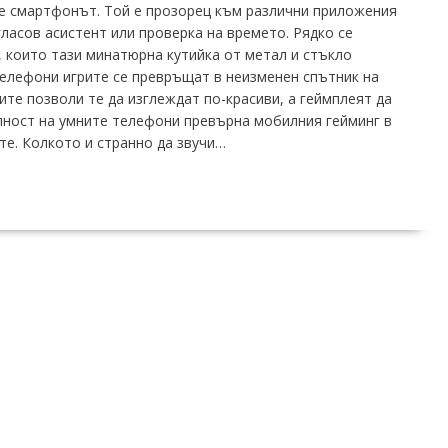
 е смартфонът. Той е прозорец към различни приложения
гласов асистент или проверка на времето. Рядко се
 които тази минатюрна кутийка от метал и стъкло
елефони игрите се превръщат в неизменен спътник на
те позволи те да изглеждат по-красиви, а геймплеят да
пност на умните телефони превърна мобилния гейминг в
те. Колкото и странно да звучи…