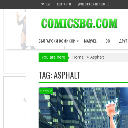
Skip
ЗА НАС
КОНТАКТИ
УСЛОВИЯ ЗА ПОЛЗВАНЕ
to
content
БЪЛГАРСКИ КОМИКСИ
MARVEL
DC
ДРУГ
You are here
Home
Asphalt
TAG:
ASPHALT
Новини