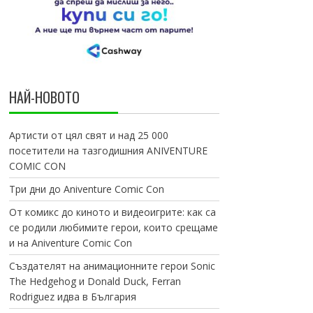
НАЙ-НОВОТО
Артисти от цял свят и над 25 000
посетители на тазгодишния ANIVENTURE
COMIC CON
Три дни до Aniventure Comic Con
От комикс до киното и видеоигрите: как са
се родили любимите герои, които срещаме
и на Aniventure Comic Con
Създателят на анимационните герои Sonic
The Hedgehog и Donald Duck, Ferran
Rodriguez идва в България