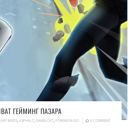
ВАТ ГЕЙМИНГ ПАЗАРА
GRY BIRDS
,
ASPHALT
,
GAMELOFT
,
POKEMON GO
0 COMMENT