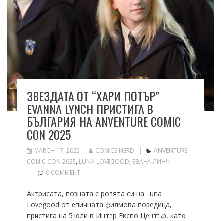
ЗВЕЗДАТА ОТ “ХАРИ ПОТЪР”
ЕVANNA LYNCH ПРИСТИГА В
БЪЛГАРИЯ НА ANVENTURE COMIC
CON 2025
MARCH 17, 2025
COMICS NERD
ANVENTURE
COMIC CON 2025
,
LUNA LOVEGOOD
,
ЕВАНА ЛИНЧ
0 COMMENT
Актрисата, позната с ролята си на Luna
Lovegood от епичната филмова поредица,
пристига на 5 юли в Интер Експо Център, като