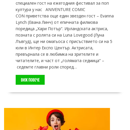
специален гост на ежегодния фестивал за поп
култура у нас ANIVENTURE COMIC
CON приветства още един звезден гост – Еvanna
Lynch (Евана Линч) от епичната филмова
поредица „Хари Потър“. Ирландската актриса,
позната с ролята си на Luna Lovegood (Луна
Лъвгуд), ще ни омагьоса с присъствието си на 5
юли в Интер Експо Център. Актрисата,
превърнала се в любимка на зрителите и
читателите, и част от „голямата седмица“ –
седемте главни роли според…
ВИЖ ПОВЕЧЕ