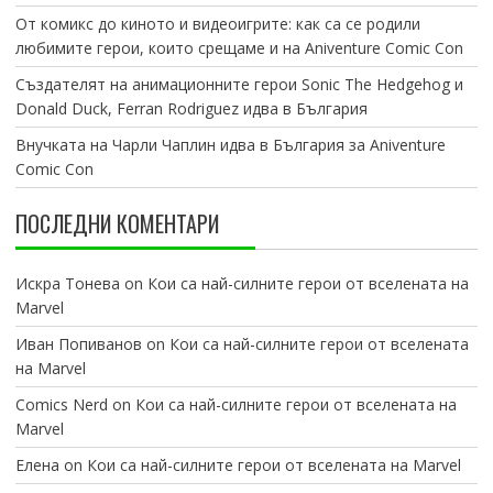
От комикс до киното и видеоигрите: как са се родили
любимите герои, които срещаме и на Aniventure Comic Con
Създателят на анимационните герои Sonic The Hedgehog и
Donald Duck, Ferran Rodriguez идва в България
Внучката на Чарли Чаплин идва в България за Aniventure
Comic Con
ПОСЛЕДНИ КОМЕНТАРИ
Искра Тонева
on
Кои са най-силните герои от вселената на
Marvel
Иван Попиванов
on
Кои са най-силните герои от вселената
на Marvel
Comics Nerd
on
Кои са най-силните герои от вселената на
Marvel
Елена
on
Кои са най-силните герои от вселената на Marvel