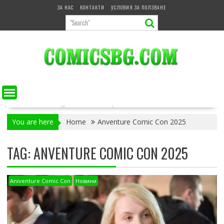
Skip
ЗА НАС
КОНТАКТИ
УСЛОВИЯ ЗА ПОЛЗВАНЕ
to
content
You are here
Home
Anventure Comic Con 2025
TAG:
ANVENTURE COMIC CON 2025
Aniventure Comic Con
Новини