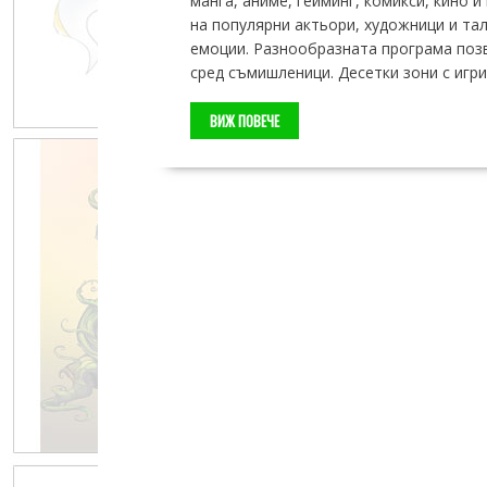
манга, аниме, гейминг, комикси, кино и
на популярни актьори, художници и тала
емоции. Разнообразната програма позво
сред съмишленици. Десетки зони с игри
ВИЖ ПОВЕЧЕ