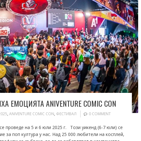
ХА ЕМОЦИЯТА ANIVENTURE COMIC CON
2025
,
ANIVENTURE COMIC CON
,
ФЕСТИВАЛ
0 COMMENT
 проведе на 5 и 6 юли 2025 г. Този уикенд (6-7 юли) се
 за поп култура у нас. Над 25 000 любители на косплей,