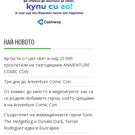
НАЙ-НОВОТО
Артисти от цял свят и над 25 000
посетители на тазгодишния ANIVENTURE
COMIC CON
Три дни до Aniventure Comic Con
От комикс до киното и видеоигрите: как са
се родили любимите герои, които срещаме
и на Aniventure Comic Con
Създателят на анимационните герои Sonic
The Hedgehog и Donald Duck, Ferran
Rodriguez идва в България