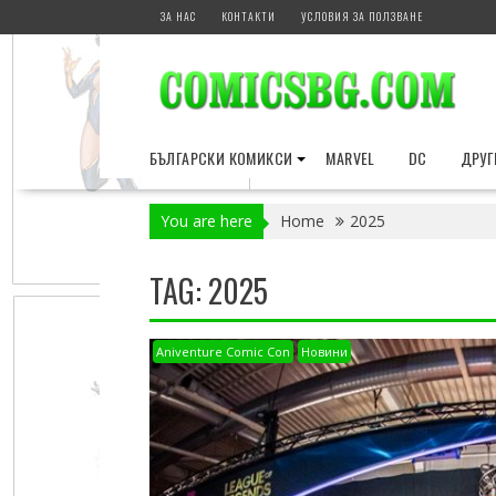
Skip
ЗА НАС
КОНТАКТИ
УСЛОВИЯ ЗА ПОЛЗВАНЕ
to
content
БЪЛГАРСКИ КОМИКСИ
MARVEL
DC
ДРУГ
You are here
Home
2025
TAG:
2025
Aniventure Comic Con
Новини