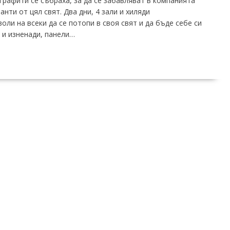
 графити се събраха, за да се забавляват в компанията
нти от цял свят. Два дни, 4 зали и хиляди
ли на всеки да се потопи в своя свят и да бъде себе си
 и изненади, панели…