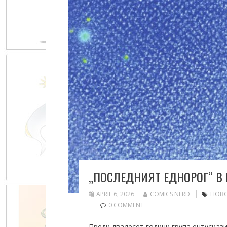
„ПОСЛЕДНИЯТ ЕДНОРОГ“ В
APRIL 6, 2026
COMICS NERD
НОВО
0 COMMENT
Преди двадесет години група ентусиаз