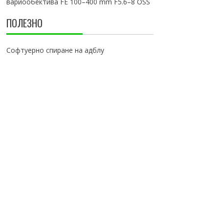
вариообектива FE 100–400 mm F5.6–8 OSS
ПОЛЕЗНО
Софтуерно спиране на адблу