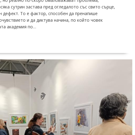
я, но реално по-скоро омаловажават проблема,
всяка сутрин застава пред огледалото със свито сърце,
н дефект. То е фактор, способен да пренапише
очувствието и да диктува начина, по който човек
ата академия по…