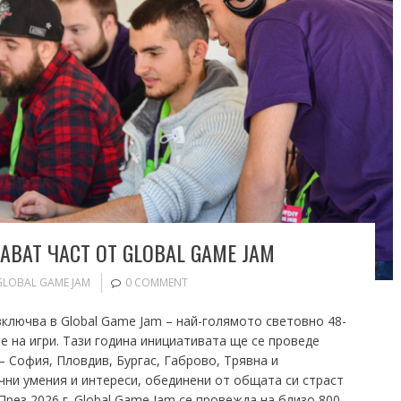
АВАТ ЧАСТ ОТ GLOBAL GAME JAM
GLOBAL GAME JAM
0 COMMENT
включва в Global Game Jam – най-голямото световно 48-
е на игри. Тази година инициативата ще се проведе
– София, Пловдив, Бургас, Габрово, Трявна и
чни умения и интереси, обединени от общата си страст
През 2026 г. Global Game Jam се провежда на близо 800