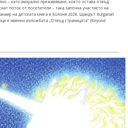
но – като визуално преживяване, което остава отвъд
ат поток от посетители – така започна участието на
наир на детската книга в Болоня 2026. Щандът Bulgarian
 сърце е именно изложбата „Отвъд страницата“ (Beyond