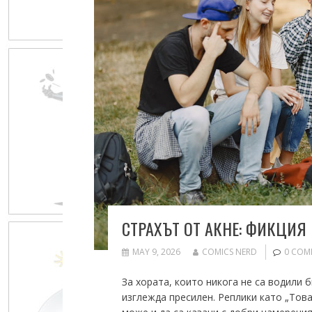
СТРАХЪТ ОТ АКНЕ: ФИКЦИЯ
MAY 9, 2026
COMICS NERD
0 COM
За хората, които никога не са водили 
изглежда пресилен. Реплики като „Това