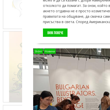
може и да са казани с добри намерени
отколкото да помагат. За онзи, който 
акнето отдавна не е просто козметиче
правилата на общуване, да смачка сам
присъства в света. Според Американск
ВИЖ ПОВЕЧЕ
Slider
Новини