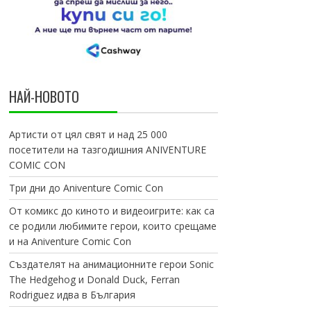
НАЙ-НОВОТО
Артисти от цял свят и над 25 000
посетители на тазгодишния ANIVENTURE
COMIC CON
Три дни до Aniventure Comic Con
От комикс до киното и видеоигрите: как са
се родили любимите герои, които срещаме
и на Aniventure Comic Con
Създателят на анимационните герои Sonic
The Hedgehog и Donald Duck, Ferran
Rodriguez идва в България