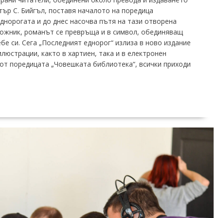
тър С. Бийгъл, поставя началото на поредица
днорогата и до днес насочва пътя на тази отворена
ожник, романът се превръща и в символ, обединяващ
бе си. Сега „Последният еднорог“ излиза в ново издание
илюстрации, както в хартиен, така и в електронен
от поредицата „Човешката библиотека“, всички приходи