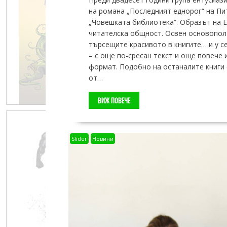
на романа „Последният еднорог“ на Пи
„Човешката библиотека“. Образът на Е
читателска общност. Освен основопол
търсещите красивото в книгите… и у се
– с още по-сресан текст и още повече 
формат. Подобно на останалите книги 
от…
ВИЖ ПОВЕЧЕ
Slider
Новини