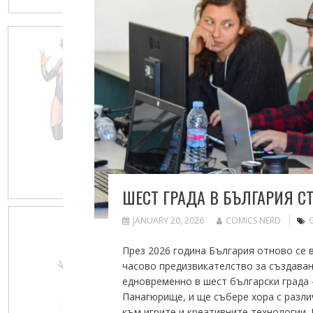
ШЕСТ ГРАДА В БЪЛГАРИЯ СТ
JANUARY 20, 2026
COMICS NERD
През 2026 година България отново се 
часово предизвикателство за създаван
едновременно в шест български града 
Панагюрище, и ще събере хора с разли
към игрите и креативните технологии. 