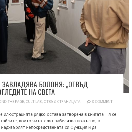
 ЗАВЛАДЯВА БОЛОНЯ: „ОТВЪД
ГЛЕДИТЕ НА СВЕТА
OND THE PAGE
,
CULT LAB
,
ОТВЪД СТРАНИЦАТА
0 COMMENT
е илюстрацията рядко остава затворена в книгата. Тя се
тайлите, които читателят забелязва по-късно, в
 надхвърлят непосредствената си функция и да