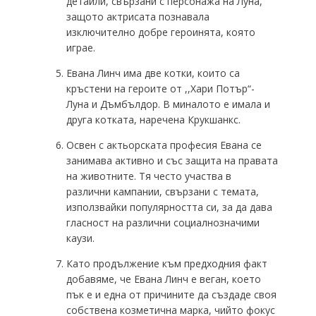
детайли, свързани с персонажа на Луна,
защото актрисата познавала
изключително добре героинята, която
играе.
Евана Линч има две котки, които са
кръстени на героите от ,,Хари Потър“-
Луна и Дъмбълдор. В миналото е имала и
друга котката, наречена Крукшанкс.
Освен с актьорската професия Евана се
занимава активно и със защита на правата
на животните. Тя често участва в
различни кампании, свързани с темата,
използвайки популярността си, за да дава
гласност на различни социалнозначими
каузи.
Като продължение към предходния факт
добавяме, че Евана Линч е веган, което
пък е и една от причините да създаде своя
собствена козметична марка, чийто фокус