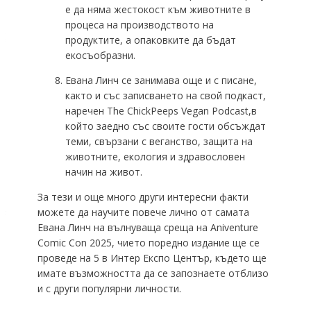
е да няма жестокост към животните в
процеса на производството на
продуктите, а опаковките да бъдат
екосъобразни.
Евана Линч се занимава още и с писане,
както и със записването на свой подкаст,
наречен The ChickPeeps Vegan Podcast,в
който заедно със своите гости обсъждат
теми, свързани с веганство, защита на
животните, екология и здравословен
начин на живот.
За тези и още много други интересни факти
можете да научите повече лично от самата
Евана Линч на вълнуваща среща на Aniventure
Comic Con 2025, чието поредно издание ще се
проведе на 5 в Интер Експо Център, където ще
имате възможността да се запознаете отблизо
и с други популярни личности.