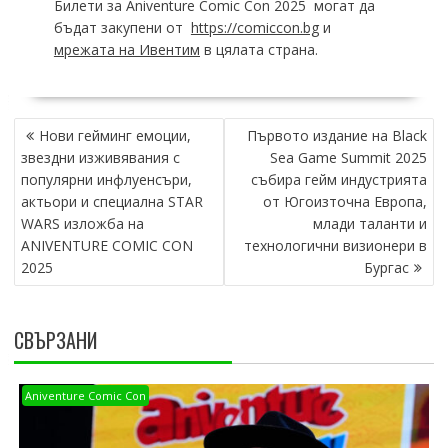
Билети за Aniventure Comic Con 2025 могат да
бъдат закупени от
https://comiccon.bg
и
мрежата на Ивентим
в цялата страна.
POST
Нови гейминг емоции,
Първото издание на Black
NAVIGATION
звездни изживявания с
Sea Game Summit 2025
популярни инфлуенсъри,
събира гейм индустрията
актьори и специална STAR
от Югоизточна Европа,
WARS изложба на
млади таланти и
ANIVENTURE COMIC CON
технологични визионери в
2025
Бургас
СВЪРЗАНИ
Aniventure Comic Con