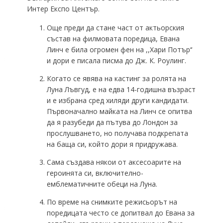
Интер Експо Център.
Още преди да стане част от актьорския
състав на филмовата поредица, Евана
Линч е била огромен фен на ,,Хари Потър‘‘
и дори е писала писма до Дж. К. Роулинг.
Когато се явява на кастинг за ролята на
Луна Лъвгуд, е на едва 14-годишна възраст
и е избрана сред хиляди други кандидати.
Първоначално майката на Линч се опитва
да я разубеди да пътува до Лондон за
прослушването, но получава подкрепата
на баща си, който дори я придружава.
Сама създава някои от аксесоарите на
героинята си, включително-
емблематичните обеци на Луна.
По време на снимките режисьорът на
поредицата често се допитвал до Евана за