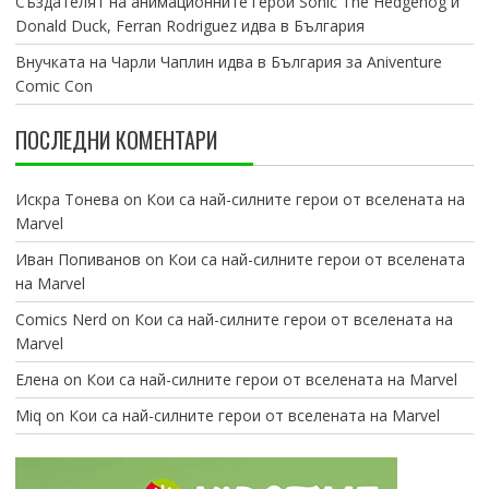
Създателят на анимационните герои Sonic The Hedgehog и
Donald Duck, Ferran Rodriguez идва в България
Внучката на Чарли Чаплин идва в България за Aniventure
Comic Con
ПОСЛЕДНИ КОМЕНТАРИ
Искра Тонева
on
Кои са най-силните герои от вселената на
Marvel
Иван Попиванов
on
Кои са най-силните герои от вселената
на Marvel
Comics Nerd
on
Кои са най-силните герои от вселената на
Marvel
Елена
on
Кои са най-силните герои от вселената на Marvel
Miq
on
Кои са най-силните герои от вселената на Marvel