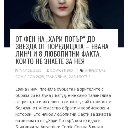
ОТ ФЕН НА ,,ХАРИ ПОТЪР‘‘ ДО
ЗВЕЗДА ОТ ПОРЕДИЦАТА – ЕВАНА
ЛИНЧ И 8 ЛЮБОПИТНИ ФАКТА,
КОИТО НЕ ЗНАЕТЕ ЗА НЕЯ
MAY 28, 2025
COMICS NERD
ANIVENTURE
COMIC CON 2025
,
ЕВАНА ЛИНЧ
,
ХАРИ ПОТЪР
Евана Линч, пленила сърцата на зрителите с
образа си на Луна Лъвгуд, е не само талантлива
актриса, но и интересна личност, чийто живот е
белязан от множество обрати и необикновени
истории. Ето някои любопитни факти за живота
на звездата от ,,Хари Потър“, която идва в
България за Aniventure Comic Con на 5 юли в