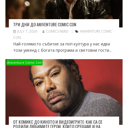
ТРИ ДНИ ДО ANIVENTURE COMIC CON
JULY 7, 2026
COMICS NERD
ANIVENTURE COMIC
CON
Най-голямото събитие за поп култура у нас идва
този уикенд с богата програма и световни гости...
Aniventure Comic Con
ОТ КОМИКС ДО КИНОТО И ВИДЕОИГРИТЕ: КАК СА СЕ
РОДИЛИ ЛЮБИМИТЕ ГЕРОИ, КОИТО СРЕЩАМЕ И НА