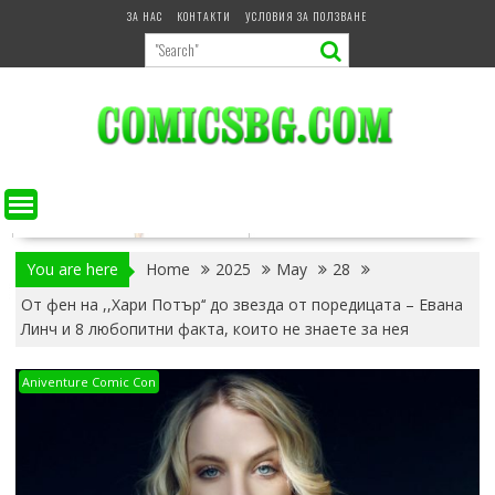
Skip
ЗА НАС
КОНТАКТИ
УСЛОВИЯ ЗА ПОЛЗВАНЕ
to
content
You are here
Home
2025
May
28
От фен на ,,Хари Потър‘‘ до звезда от поредицата – Евана
Линч и 8 любопитни факта, които не знаете за нея
Aniventure Comic Con