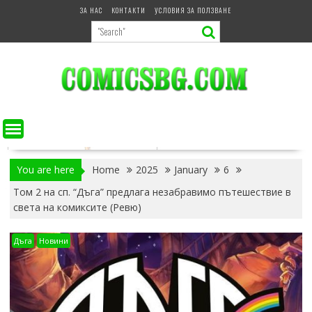
Skip
ЗА НАС
КОНТАКТИ
УСЛОВИЯ ЗА ПОЛЗВАНЕ
to
content
You are here
Home
2025
January
6
Том 2 на сп. “Дъга” предлага незабравимо пътешествие в
света на комиксите (Ревю)
Дъга
Новини