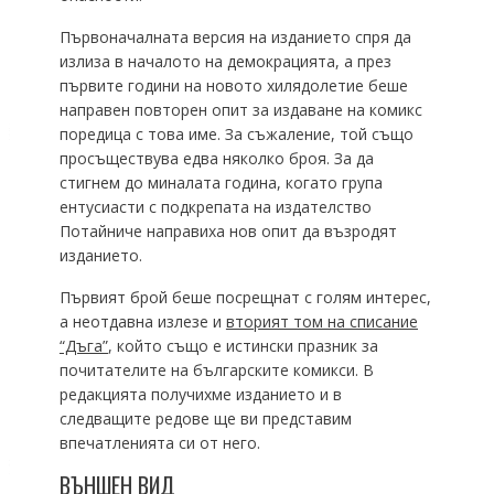
Първоначалната версия на изданието спря да
излиза в началото на демокрацията, а през
първите години на новото хилядолетие беше
направен повторен опит за издаване на комикс
поредица с това име. За съжаление, той също
просъществува едва няколко броя. За да
стигнем до миналата година, когато група
ентусиасти с подкрепата на издателство
Потайниче направиха нов опит да възродят
изданието.
Първият брой беше посрещнат с голям интерес,
а неотдавна излезе и
вторият том на списание
“Дъга”
, който също е истински празник за
почитателите на българските комикси. В
редакцията получихме изданието и в
следващите редове ще ви представим
впечатленията си от него.
ВЪНШЕН ВИД