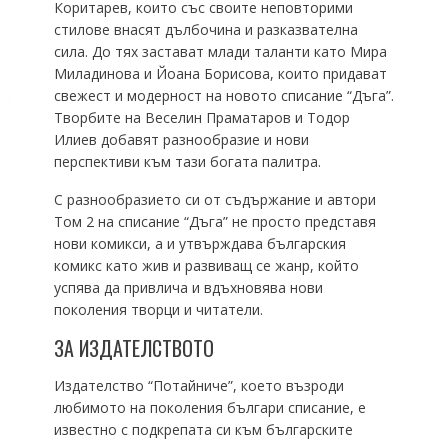
Коритарев, които със своите неповторими
стилове внасят дълбочина и разказвателна
сила. До тях застават млади таланти като Мира
Миладинова и Йоана Борисова, които придават
свежест и модерност на новото списание “Дъга”.
Творбите на Веселин Праматаров и Тодор
Илиев добавят разнообразие и нови
перспективи към тази богата палитра.
С разнообразието си от съдържание и автори
Том 2 на списание “Дъга” не просто представя
нови комикси, а и утвърждава българския
комикс като жив и развиващ се жанр, който
успява да привлича и вдъхновява нови
поколения творци и читатели.
ЗА ИЗДАТЕЛСТВОТО
Издателство “Потайниче”, което възроди
любимото на поколения българи списание, е
известно с подкрепата си към българските