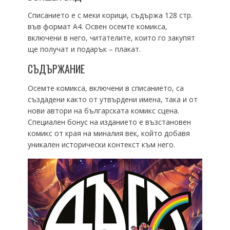
Списанието е с меки корици, съдържа 128 стр.
във формат А4. Освен осемте комикса,
включени в него, читателите, които го закупят
ще получат и подарък – плакат.
СЪДЪРЖАНИЕ
Осемте комикса, включени в списанието, са
създадени както от утвърдени имена, така и от
нови автори на българската комикс сцена.
Специален бонус на изданието е възстановен
комикс от края на миналия век, който добавя
уникален исторически контекст към него.