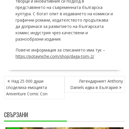
творци и иновативния си подход в
представянето на съвременната българска
култура. С богат опит в издаването на комикси и
графични романи, издателството продължава
да допринася за развитието на българската
комикс индустрия чрез качествени и
разнообразни издания.
Повече информация за списанието има тук –
https://potayniche.com/shop/daga-tom-2/
POST
Над 25 000 души
Легендарният Anthony
NAVIGATION
споделиха емоцията
Daniels идва в България
Aniventure Comic Con
СВЪРЗАНИ