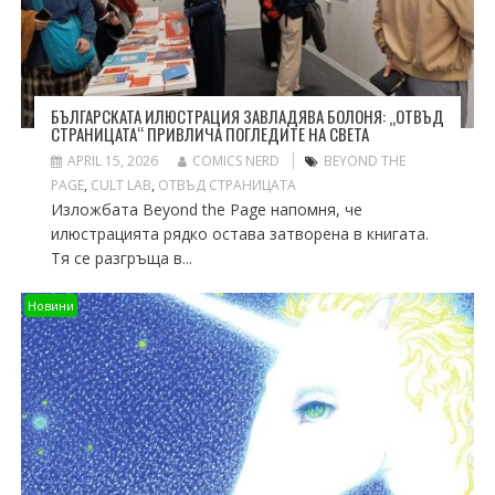
БЪЛГАРСКАТА ИЛЮСТРАЦИЯ ЗАВЛАДЯВА БОЛОНЯ: „ОТВЪД
СТРАНИЦАТА“ ПРИВЛИЧА ПОГЛЕДИТЕ НА СВЕТА
APRIL 15, 2026
COMICS NERD
BEYOND THE
PAGE
,
CULT LAB
,
ОТВЪД СТРАНИЦАТА
Изложбата Beyond the Page напомня, че
илюстрацията рядко остава затворена в книгата.
Тя се разгръща в...
Новини