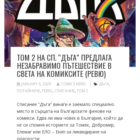
ТОМ 2 НА СП. “ДЪГА” ПРЕДЛАГА
НЕЗАБРАВИМО ПЪТЕШЕСТВИЕ В
СВЕТА НА КОМИКСИТЕ (РЕВЮ)
JANUARY 6, 2025
COMICS NERD
ДЪГА
,
ПОТАЙНИЧЕ
,
РЕВЮ
,
СПИСАНИЕ
,
ТОМ 2
Списание “Дъга” винаги е заемало специално
място в сърцата на българските фенове на
комикси. Едва ли има човек в България, който да
не си спомня историите за Томек, Добромир,
Елемаг или ЕЛО – Екип за ликвидиране на
опасности.