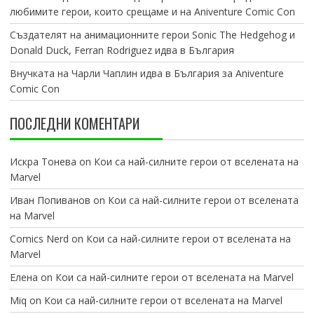
любимите герои, които срещаме и на Aniventure Comic Con
Създателят на анимационните герои Sonic The Hedgehog и
Donald Duck, Ferran Rodriguez идва в България
Внучката на Чарли Чаплин идва в България за Aniventure
Comic Con
ПОСЛЕДНИ КОМЕНТАРИ
Искра Тонева
on
Кои са най-силните герои от вселената на
Marvel
Иван Попиванов
on
Кои са най-силните герои от вселената
на Marvel
Comics Nerd
on
Кои са най-силните герои от вселената на
Marvel
Елена
on
Кои са най-силните герои от вселената на Marvel
Miq
on
Кои са най-силните герои от вселената на Marvel