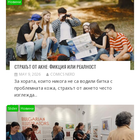
Новини
СТРАХЪТ ОТ АКНЕ: ФИКЦИЯ ИЛИ РЕАЛНОСТ
MAY 9, 2026
COMICS NERD
За хората, които никога не са водили битка с
проблемната кожа, страхът от акнето често
изглежда...
Slider
Новини