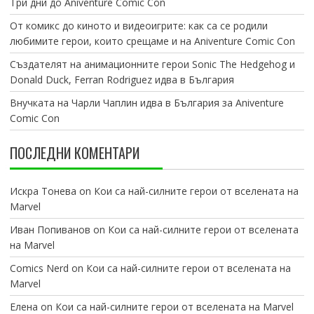
Три дни до Aniventure Comic Con
От комикс до киното и видеоигрите: как са се родили
любимите герои, които срещаме и на Aniventure Comic Con
Създателят на анимационните герои Sonic The Hedgehog и
Donald Duck, Ferran Rodriguez идва в България
Внучката на Чарли Чаплин идва в България за Aniventure
Comic Con
ПОСЛЕДНИ КОМЕНТАРИ
Искра Тонева
on
Кои са най-силните герои от вселената на
Marvel
Иван Попиванов
on
Кои са най-силните герои от вселената
на Marvel
Comics Nerd
on
Кои са най-силните герои от вселената на
Marvel
Елена
on
Кои са най-силните герои от вселената на Marvel