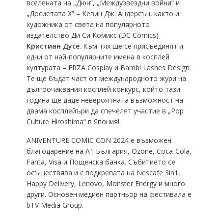
вселената на „Дюн“, „Междузвездни войни“ и
„Досиетата X” – Кевин Дж. Андерсън, както и
художника от света на популярното
издателство Ди Си Комикс (DC Comics)
Кристиан Дусе
. Към тях ще се присъединят и
едни от най-популярните имена в косплей
културата – ERZA Cosplay и Bambi Lashes Design.
Те ще бъдат част от международното жури на
дългоочаквания косплей конкурс, който тази
година ще даде невероятната възможност на
двама косплейъри да спечелят участие в „Pop
Culture Hiroshima“ в Япония!.
АNIVENTURE COMIC CON 2024 е възможен
благодарение на A1 България, Ozone, Coca-Cola,
Fanta, Visa и Пощенска банка. Събитието се
осъществява и с подкрепата на Nescafe 3in1,
Happy Delivery, Lenovo, Monster Energy и много
други. Oсновен медиен партньор на фестивала е
bTV Media Group.