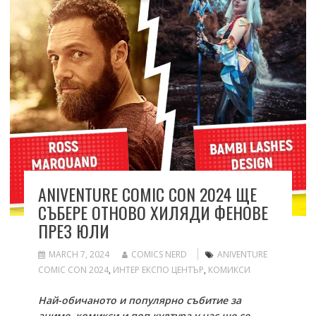
ANIVENTURE COMIC CON 2024 ЩЕ
СЪБЕРЕ ОТНОВО ХИЛЯДИ ФЕНОВЕ
ПРЕЗ ЮЛИ
MARCH 7, 2024
COMICS NERD
ANIVENTURE
COMIC CON 2024
,
ИНТЕР ЕКСПО ЦЕНТЪР
,
КОМИКСИ
Най-обичаното и популярно събитие за
аниме, комикси и поп култура у нас ще се