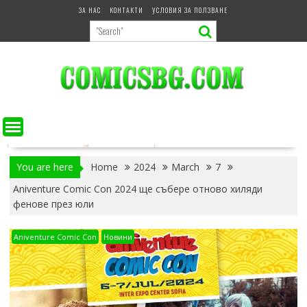
Skip
ЗА НАС
КОНТАКТИ
УСЛОВИЯ ЗА ПОЛЗВАНЕ
to
content
You are here
Home
2024
March
7
Aniventure Comic Con 2024 ще събере отново хиляди
фенове през юли
Aniventure Comic Con
Новини