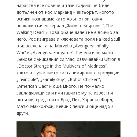
нараства все повече и тази година ще бъде
допълнен от Рос Марканд – актьорът, когото
всички познаваме като Арън от хитовия
апокалиптичен сериал „Живите мъртви“ („The
Walking Dead“). Това обаче далеч не е всичко за
него. Рос изиграва и ключовата роля на Red Scull
във вселената на Marvel в „Avengers: Infinity
War” и „Avengers: Endgame”. Печели и не малко
фенове с уникалния си глас, озвучавайки Ultron в
„Doctor Strange in the Multivers of Madness“,
както и с участието си в анимираните продукции
„Invincible”, „Family Guy”, „Robot Chicken”,
„American Dad” и още много. Не по-малко
завладяващи са и имитациите му на известни
актьори, сред които Брад Пит, Харисън Форд,
Матю Макконъхи, Кевин Спейси и още над 50
други.