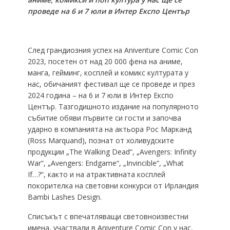
проведе на 6 и 7 юли в Интер Експо Център
След грандиозния успех на Aniventure Comic Con
2023, посетен от над 20 000 фена на аниме,
манга, гейминг, косплей и комикс културата у
нас, обичаният фестивал ще се проведе и през
2024 година – на 6 и 7 юли в Интер Експо
Център. Тазгодишното издание на популярното
събитие обяви първите си гости и започва
ударно в компанията на актьора Рос Марканд
(Ross Marquand), познат от холивудските
продукции „The Walking Dead“, „Avengers: Infinity
War“, „Avengers: Endgame“, „Invincible“, „What
If…?“, както и на атрактивната косплей
покорителка на световни конкурси от Ирландия
Bambi Lashes Design.
Списъкът с впечатляващи световноизвестни
имена, участвали в Aniventure Comic Con у нас,