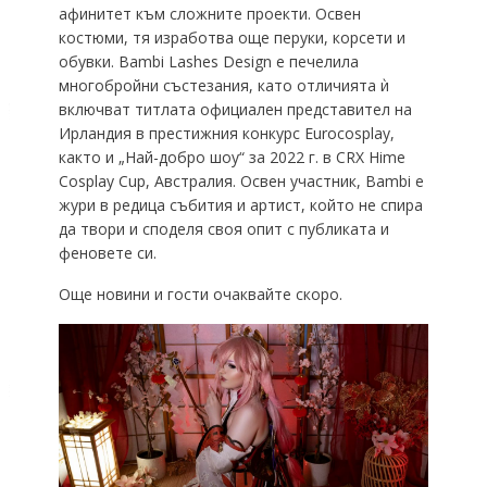
афинитет към сложните проекти. Освен
костюми, тя изработва още перуки, корсети и
обувки. Bambi Lashes Design е печелила
многобройни състезания, като отличията ѝ
включват титлата официален представител на
Ирландия в престижния конкурс Eurocosplay,
както и „Най-добро шоу“ за 2022 г. в CRX Hime
Cosplay Cup, Австралия. Освен участник, Bambi е
жури в редица събития и артист, който не спира
да твори и споделя своя опит с публиката и
феновете си.
Още новини и гости очаквайте скоро.