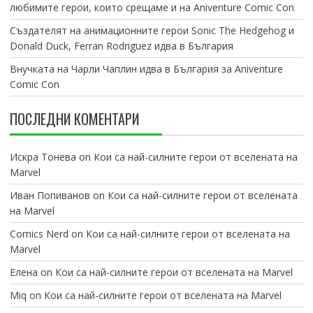
любимите герои, които срещаме и на Aniventure Comic Con
Създателят на анимационните герои Sonic The Hedgehog и
Donald Duck, Ferran Rodriguez идва в България
Внучката на Чарли Чаплин идва в България за Aniventure
Comic Con
ПОСЛЕДНИ КОМЕНТАРИ
Искра Тонева
on
Кои са най-силните герои от вселената на
Marvel
Иван Попиванов
on
Кои са най-силните герои от вселената
на Marvel
Comics Nerd
on
Кои са най-силните герои от вселената на
Marvel
Елена
on
Кои са най-силните герои от вселената на Marvel
Miq
on
Кои са най-силните герои от вселената на Marvel