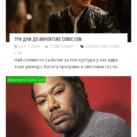
ТРИ ДНИ ДО ANIVENTURE COMIC CON
JULY 7, 2026
COMICS NERD
ANIVENTURE COMIC
CON
Най-голямото събитие за поп култура у нас идва
този уикенд с богата програма и световни гости...
Aniventure Comic Con