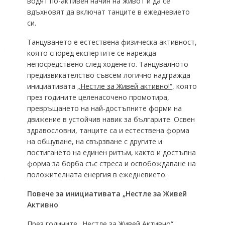
водят по-активен начин на живот и да се
вдъхновят да включат танците в ежедневието
си.
Танцуването е естествена физическа активност,
която според експертите се нарежда
непосредствено след ходенето. Танцувалното
предизвикателство съвсем логично надгражда
инициативата
„Нестле за Живей активно!“,
която
през годините целенасочено промотира,
превръщането на най-достъпните форми на
движение в устойчив навик за българите. Освен
здравословни, танците са и естествена форма
на общуване, на свързване с другите и
постигането на единен ритъм, както и достъпна
форма за борба със стреса и освобождаване на
положителната енергия в ежедневието.
Повече за инициативата „Нестле за Живей
Активно
През годините „Нестле за Живей Активно“