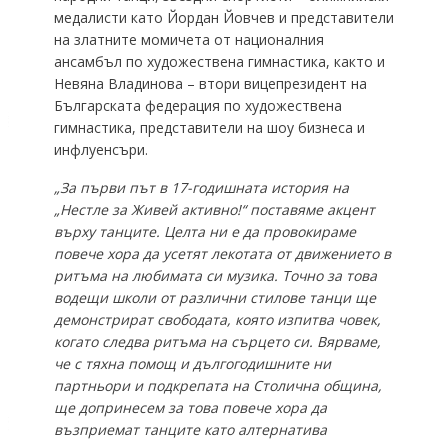
медалисти като Йордан Йовчев и представители
на златните момичета от националния
ансамбъл по художествена гимнастика, както и
Невяна Владинова – втори вицепрезидент на
Българската федерация по художествена
гимнастика, представители на шоу бизнеса и
инфлуенсъри.
„За първи път в 17-годишната история на
„Нестле за Живей активно!“ поставяме акцент
върху танците. Целта ни е да провокираме
повече хора да усетят лекотата от движението в
ритъма на любимата си музика. Точно за това
водещи школи от различни стилове танци ще
демонстрират свободата, която изпитва човек,
когато следва ритъма на сърцето си. Вярваме,
че с тяхна помощ и дългогодишните ни
партньори и подкрепата на Столична община,
ще допринесем за това повече хора да
възприемат танците като алтернатива