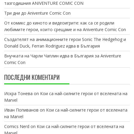
тазгодишния ANIVENTURE COMIC CON
Три дни до Aniventure Comic Con
От комикс до киното и видеоигрите: как са се родили
любимите герои, които срещаме и на Aniventure Comic Con
Създателят на анимационните герои Sonic The Hedgehog и
Donald Duck, Ferran Rodriguez идва в България
Внучката на Чарли Чаплин идва в България за Aniventure
Comic Con
ПОСЛЕДНИ КОМЕНТАРИ
Искра Тонева
on
Кои са най-силните герои от вселената на
Marvel
Иван Попиванов
on
Кои са най-силните герои от вселената
на Marvel
Comics Nerd
on
Кои са най-силните герои от вселената на
Marvel