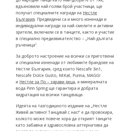
вдъхновили най-голям брой участници, ще
получат специалните награди на
Нестле
България
. Предвидени са и много изненади и
индивидуални награди за най-смелите и активни
зрители, включили се в танците, както и участие
в специално предизвикателство – „Най-дългата
ръченица“.
За доброто настроение на всички са приготвени
и специални изненади от любимите брандове на
Нестле България, сред които Nescafe 3in1,
Nescafe Dolce Gusto, KitKat, Purina, MAGGI
и
Нестле за По – здрави деца
, а минералната
вода Pirin Spring ще гарантира и добрата
хидратация на всички танцуващи.
Идеята на тазгодишното издание на „Нестле
Живей активно! Танцувай с нас!“ е да провокира,
колкото може повече хора да открият танците
като забавна и здравословна алтернатива да