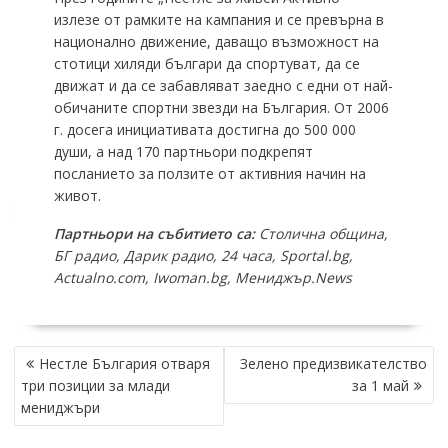
излезе от рамките на кампания и се превърна в
национално движение, даващо възможност на
стотици хиляди българи да спортуват, да се
движат и да се забавляват заедно с едни от най-
обичаните спортни звезди на България. От 2006
г. досега инициативата достигна до 500 000
души, а над 170 партньори подкрепят
посланието за ползите от активния начин на
живот.
Партньори на събитието са:
Столична община,
БГ радио, Дарик радио, 24 часа, Sportal.bg,
Actualno.com, Iwoman.bg, Мениджър.News
POST
Нестле България отваря
Зелено предизвикателство
NAVIGATION
три позиции за млади
за 1 май
мениджъри