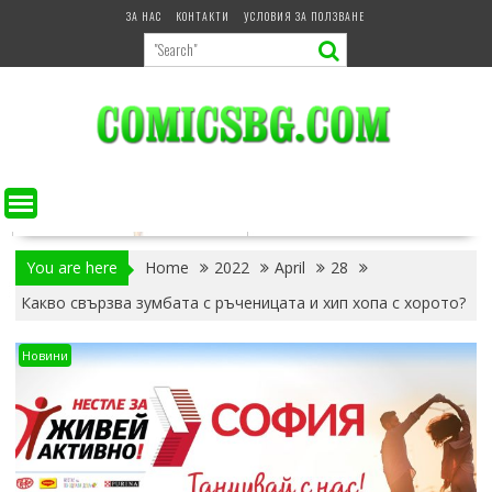
Skip
ЗА НАС
КОНТАКТИ
УСЛОВИЯ ЗА ПОЛЗВАНЕ
to
content
You are here
Home
2022
April
28
Какво свързва зумбата с ръченицата и хип хопа с хорото?
Новини