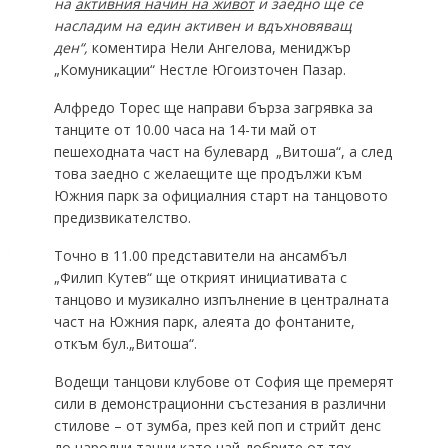
на
активния начин на живот
и заедно ще се
насладим на един активен и вдъхновяващ
ден“,
коментира Нели Ангелова, мениджър
„Комуникации“ Нестле Югоизточен Пазар.
Алфредо Торес ще направи бърза загрявка за
танците от 10.00 часа на 14-ти май от
пешеходната част на булевард „Витоша“, а след
това заедно с желаещите ще продължи към
Южния парк за официалния старт на танцовото
предизвикателство.
Точно в 11.00 представители на ансамбъл
„Филип Кутев“ ще открият инициативата с
танцово и музикално изпълнение в централната
част на Южния парк, алеята до фонтаните,
откъм бул.„Витоша“.
Водещи танцови клубове от София ще премерят
сили в демонстрационни състезания в различни
стилове – от зумба, през кей поп и стрийт денс
до народни танци като най-добрите от тях,