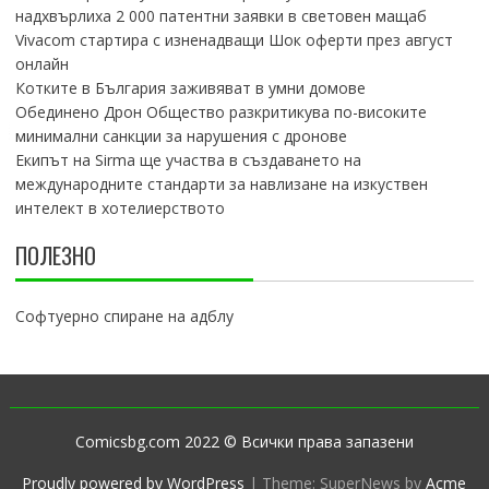
надхвърлиха 2 000 патентни заявки в световен мащаб
Vivacom стартира с изненадващи Шок оферти през август
онлайн
Котките в България заживяват в умни домове
Обединено Дрон Общество разкритикува по-високите
минимални санкции за нарушения с дронове
Екипът на Sirma ще участва в създаването на
международните стандарти за навлизане на изкуствен
интелект в хотелиерството
ПОЛЕЗНО
Софтуерно спиране на адблу
Comicsbg.com 2022 © Всички права запазени
Proudly powered by WordPress
|
Theme: SuperNews by
Acme