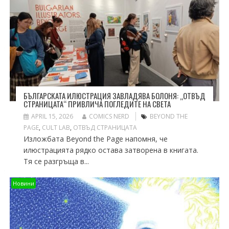
БЪЛГАРСКАТА ИЛЮСТРАЦИЯ ЗАВЛАДЯВА БОЛОНЯ: „ОТВЪД
СТРАНИЦАТА“ ПРИВЛИЧА ПОГЛЕДИТЕ НА СВЕТА
APRIL 15, 2026
COMICS NERD
BEYOND THE
PAGE
,
CULT LAB
,
ОТВЪД СТРАНИЦАТА
Изложбата Beyond the Page напомня, че
илюстрацията рядко остава затворена в книгата.
Тя се разгръща в...
Новини