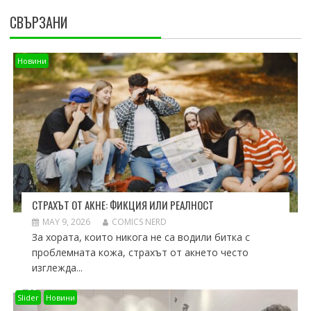
СВЪРЗАНИ
Новини
СТРАХЪТ ОТ АКНЕ: ФИКЦИЯ ИЛИ РЕАЛНОСТ
MAY 9, 2026
COMICS NERD
За хората, които никога не са водили битка с
проблемната кожа, страхът от акнето често
изглежда...
Slider
Новини