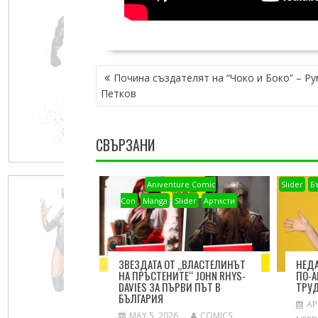
POST
Почина създателят на “Чоко и Боко” – Р
NAVIGATION
Петков
СВЪРЗАНИ
Aniventure Comic
Slider
Б
Con
Manga
Slider
Артисти
ЗВЕЗДАТА ОТ „ВЛАСТЕЛИНЪТ
НЕДА
НА ПРЪСТЕНИТЕ“ JOHN RHYS-
ПО-А
DAVIES ЗА ПЪРВИ ПЪТ В
ТРУ
БЪЛГАРИЯ
AP
MAY 5, 2026
COMICS