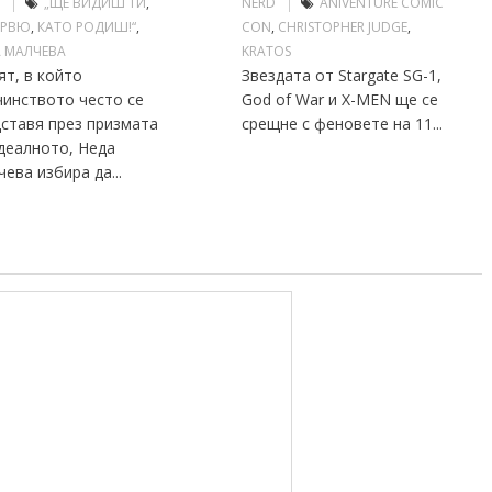
D
„ЩЕ ВИДИШ ТИ
,
NERD
ANIVENTURE COMIC
ЕРВЮ
,
КАТО РОДИШ!“
,
CON
,
CHRISTOPHER JUDGE
,
 МАЛЧЕВА
KRATOS
ят, в който
Звездата от Stargate SG-1,
чинството често се
God of War и X-MEN ще се
ставя през призмата
срещне с феновете на 11...
деалното, Неда
ева избира да...