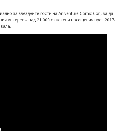
ално за звездните гости на Aniventure Comic Con, за да
ия интерес – над 21 000 отчетени посещения през 2017-
вала.