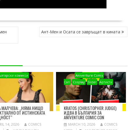
умен
Ант-Мен и Осата се завръщат в кината
ългарски комикси
Aniventure Comic
Con
Cosplay
Slider
Артисти
 МАЛЧЕВА: „НЯМА НИЩО
KRATOS (CHRISTOPHER JUDGE)
КТУАЛНО ОТ ИСТИНСКАТА
ИДВА В БЪЛГАРИЯ ЗА
ДНОСТ“
ANIVENTURE COMIC CON
RIL 14, 2026
COMICS
MARCH 10, 2026
COMICS