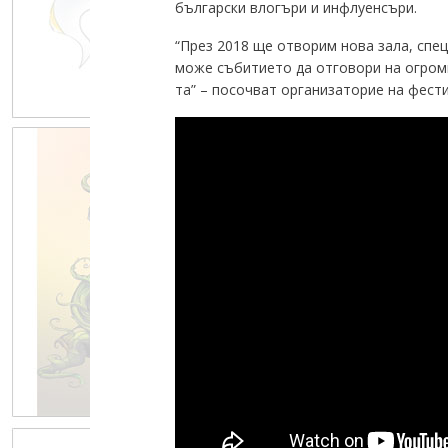
български влогъри и инфлуенсъри.
“През 2018 ще отворим нова зала, специ
може събитието да отговори на огромн
та” – посочват организаторие на фести