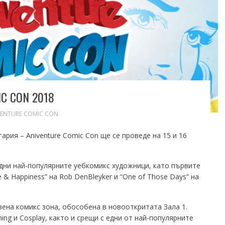
C CON 2018
VENTURE COMIC CON
рия – Aniventure Comic Con ще се проведе на 15 и 16
дни най-популярните уебкомикс художници, като първите
& Happiness” на Rob DenBleyker и “One of Those Days” на
ена комикс зона, обособена в новооткритата Зала 1.
ng и Cosplay, както и срещи с едни от най-популярните