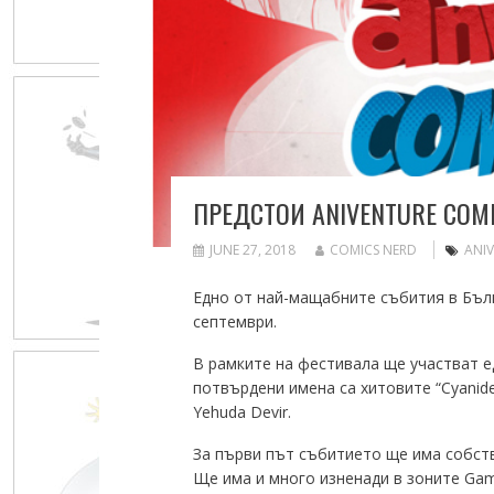
ПРЕДСТОИ ANIVENTURE COMI
JUNE 27, 2018
COMICS NERD
ANI
Eдно от най-мащабните събития в Бълга
септември.
В рамките на фестивала ще участват е
потвърдени имена са хитовите “Cyanide 
Yehuda Devir.
За първи път събитието ще има собств
Ще има и много изненади в зоните Gami