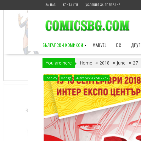
Skip
ЗА НАС
КОНТАКТИ
УСЛОВИЯ ЗА ПОЛЗВАНЕ
to
content
БЪЛГАРСКИ КОМИКСИ
MARVEL
DC
ДРУГ
You are here
Home
2018
June
27
Cosplay
Manga
Български комикси