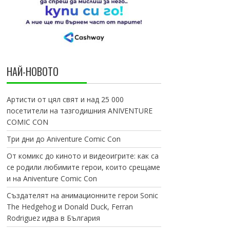
НАЙ-НОВОТО
Артисти от цял свят и над 25 000
посетители на тазгодишния ANIVENTURE
COMIC CON
Три дни до Aniventure Comic Con
От комикс до киното и видеоигрите: как са
се родили любимите герои, които срещаме
и на Aniventure Comic Con
Създателят на анимационните герои Sonic
The Hedgehog и Donald Duck, Ferran
Rodriguez идва в България