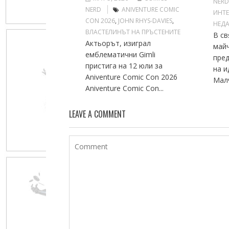
NER
NERD
ANIVENTURE COMIC
ИНТ
CON 2026
,
JOHN RHYS-DAVIES
,
НЕДА
ВЛАСТЕЛИНЪТ НА ПРЪСТЕНИТЕ
В св
Актьорът, изиграл
май
емблематични Gimli
пред
пристига на 12 юли за
на и
Aniventure Comic Con 2026
Малч
Aniventure Comic Con...
LEAVE A COMMENT