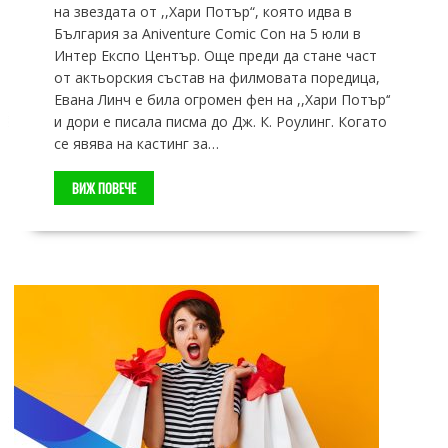
на звездата от ,,Хари Потър“, която идва в
България за Aniventure Comic Con на 5 юли в
Интер Експо Център. Още преди да стане част
от актьорския състав на филмовата поредица,
Евана Линч е била огромен фен на ,,Хари Потър‘‘
и дори е писала писма до Дж. К. Роулинг. Когато
се явява на кастинг за…
ВИЖ ПОВЕЧЕ