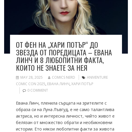
ОТ ФЕН НА ,,ХАРИ ПОТЪР‘‘ ДО
ЗВЕЗДА ОТ ПОРЕДИЦАТА – ЕВАНА
ЛИНЧ И 8 ЛЮБОПИТНИ ФАКТА,
КОИТО НЕ ЗНАЕТЕ ЗА НЕЯ
MAY 28, 2025
COMICS NERD
ANIVENTURE
COMIC CON 2025
,
ЕВАНА ЛИНЧ
,
ХАРИ ПОТЪР
0 COMMENT
Евана Линч, пленила сърцата на зрителите с
образа си на Луна Лъвгуд, е не само талантлива
актриса, но и интересна личност, чийто живот е
белязан от множество обрати и необикновени
истории. Ето някои любопитни факти за живота