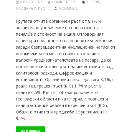
JULY 29, 2022
COMICS NERD
НЕСТЛЕ
,
ПРОДАЖБИ
,
РЪСТ
0 COMMENT
Групата отчита органичен ръст от 8.1% и
значително увеличение на оперативната
печалба и стойност на акция. Отговорният
начин при прилагането на ценовите увеличения
заради безпрецедентния инфлационен натиск от
всички екипи на местно ниво позволява,
въпреки предизвикателствата на пазара, да се
постигне значителен ръст на инвестициите зад
капиталови разходи, цифровизация и
устойчивост Органичният ръст достига 8,1%, с
реален вътрешен ръст (RIG) 1,7% и ръст в
цените 6,5%. Ръстът обхваща повечето
географски области и категории, с повишени
цени и устойчив реален вътрешен ръст (RIG).
Общите отчетени продажби се увеличават с
9,2%…
ВИЖ ПОВЕЧЕ