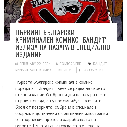
ПЪРВИЯТ БЪЛГАРСКИ
КРИМИНАЛЕН КОМИКС „БАНДИТ“
ИЗЛИЗА НА ПАЗАРА В СПЕЦИАЛНО
ИЗДАНИЕ
FEBRUARY 22, 2024
COMICS NERD
БАНДИТ
,
КРИМИНАЛЕН КОМИКС
,
ОМНИБУС
0 COMMENT
Първата българска криминална комикс
поредица – „Бандит“, вече се радва на своето
пълно издание. От броени дни на пазара е факт
първият създаден у нас омнибус – всички 10
броя от историята, събрани в специален
сборник и допълнени с оригинални илюстрации
от творческия процес и разработката на
героите. Цялата гангстерска сага е дело на