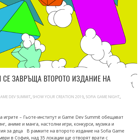
 СЕ ЗАВРЪЩА ВТОРОТО ИЗДАНИЕ НА
AME DEV SUMMIT
,
SHOW YOUR CREATION 2019
,
SOFIA GAME NIGHT
,
 игрите – Гьоте-институт и Game Dev Summit обещават
, аниме и манга, настолни игри, конкурси, музика и
ия за деца В рамките на второто издание на Sofia Game
ември в София, над 35 локации ще отворят врати с