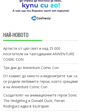
НАЙ-НОВОТО
Артисти от цял свят и над 25 000
посетители на тазгодишния ANIVENTURE
COMIC CON
Три дни до Aniventure Comic Con
От комикс до киното и видеоигрите: как са
се родили любимите герои, които срещаме
и на Aniventure Comic Con
Създателят на анимационните герои Sonic
The Hedgehog и Donald Duck, Ferran
Rodriguez идва в България