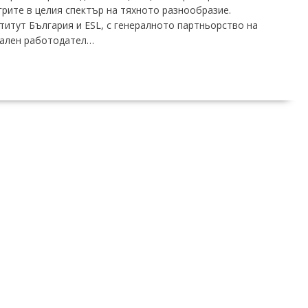
грите в целия спектър на тяхното разнообразие.
титут България и ESL, с генералното партньорство на
обален работодател…