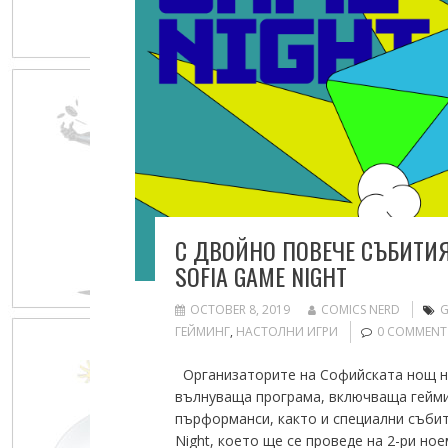
С ДВОЙНО ПОВЕЧЕ СЪБИТИЯ
SOFIA GAME NIGHT
OCTOBER 8, 2019
COMICS NERD
G
ГЕЙМИНГ
,
НАСТОЛНИ ИГРИ
0 COMMENT
Организаторите на Софийската нощ на
вълнуваща програма, включваща гейминг
пърформанси, както и специални събит
Night, което ще се проведе на 2-ри но