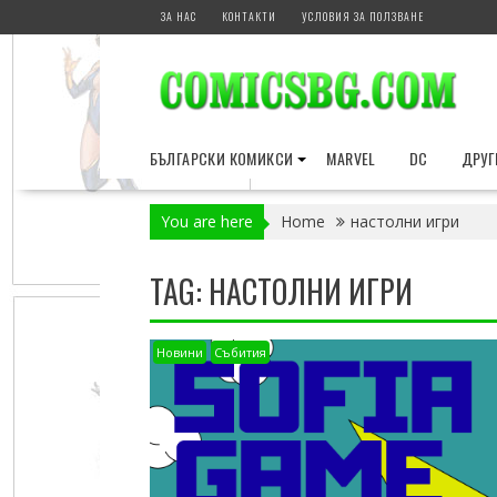
Skip
ЗА НАС
КОНТАКТИ
УСЛОВИЯ ЗА ПОЛЗВАНЕ
to
content
БЪЛГАРСКИ КОМИКСИ
MARVEL
DC
ДРУГ
You are here
Home
настолни игри
TAG:
НАСТОЛНИ ИГРИ
Новини
Събития