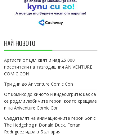
НАЙ-НОВОТО
Артисти от цял свят и над 25 000
посетители на тазгодишния ANIVENTURE
COMIC CON
Три дни до Aniventure Comic Con
От комикс до киното и видеоигрите: как са
се родили любимите герои, които срещаме
и на Aniventure Comic Con
Създателят на анимационните герои Sonic
The Hedgehog и Donald Duck, Ferran
Rodriguez идва в България