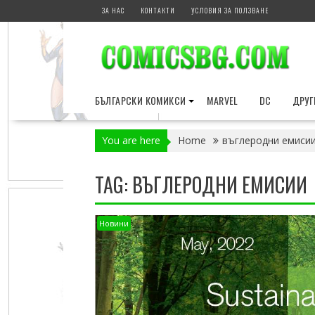
Skip
ЗА НАС
КОНТАКТИ
УСЛОВИЯ ЗА ПОЛЗВАНЕ
to
content
БЪЛГАРСКИ КОМИКСИ
MARVEL
DC
ДРУГ
You are here
Home
въглеродни емиси
TAG:
ВЪГЛЕРОДНИ ЕМИСИИ
Новини