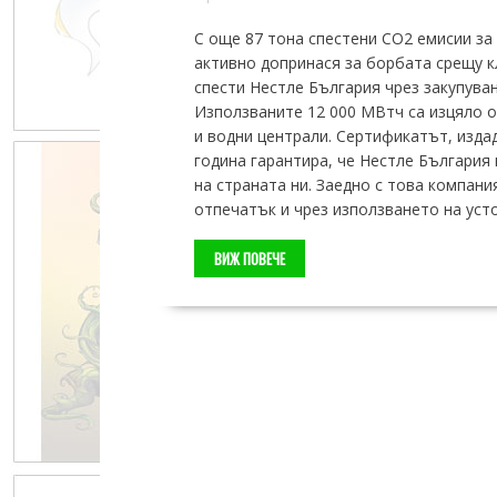
С още 87 тона спестени CO2 емисии за
активно допринася за борбата срещу 
спести Нестле България чрез закупуван
Използваните 12 000 МВтч са изцяло о
и водни централи. Сертификатът, изда
година гарантира, че Нестле България
на страната ни. Заедно с това компан
отпечатък и чрез използването на уст
ВИЖ ПОВЕЧЕ