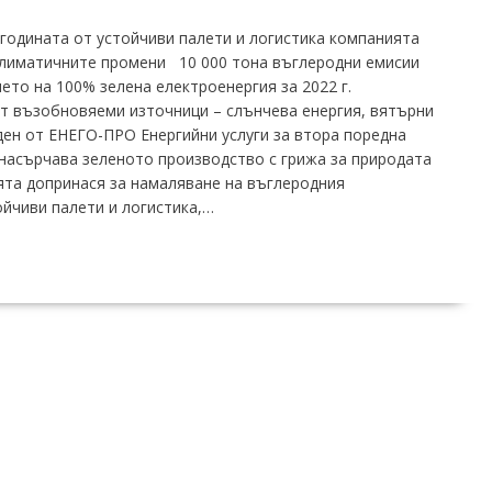
 годината от устойчиви палети и логистика компанията
климатичните промени 10 000 тона въглеродни емисии
ето на 100% зелена електроенергия за 2022 г.
т възобновяеми източници – слънчева енергия, вятърни
ден от ЕНЕГО-ПРО Енергийни услуги за втора поредна
 насърчава зеленото производство с грижа за природата
ията допринася за намаляване на въглеродния
ойчиви палети и логистика,…