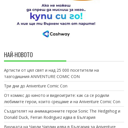
НАЙ-НОВОТО
Артисти от цял свят и над 25 000 посетители на
тазгодишния ANIVENTURE COMIC CON
Три дни до Aniventure Comic Con
От комикс до киното и видеоигрите: как са се родили
любимите герои, които срещаме и на Aniventure Comic Con
Създателят на анимационните герои Sonic The Hedgehog и
Donald Duck, Ferran Rodriguez идва в България
Внучката на Чарли Чаплин идва в България за Aniventure