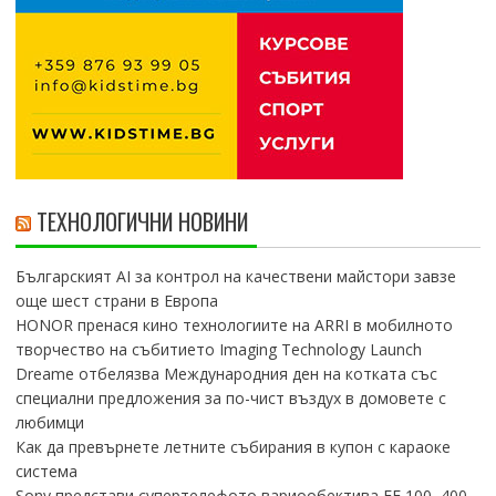
ТЕХНОЛОГИЧНИ НОВИНИ
Българският AI за контрол на качествени майстори завзе
още шест страни в Европа
HONOR пренася кино технологиите на ARRI в мобилното
творчество на събитието Imaging Technology Launch
Dreame отбелязва Международния ден на котката със
специални предложения за по-чист въздух в домовете с
любимци
Как да превърнете летните събирания в купон с караоке
система
Sony представи супертелефото вариообектива FE 100–400