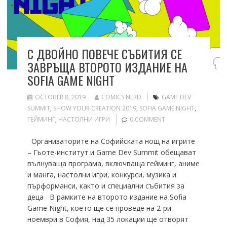
С ДВОЙНО ПОВЕЧЕ СЪБИТИЯ СЕ
ЗАВРЪЩА ВТОРОТО ИЗДАНИЕ НА
SOFIA GAME NIGHT
OCTOBER 8, 2019
COMICS NERD
GAME DEV
SUMMIT
,
SHOW YOUR CREATION 2019
,
SOFIA GAME NIGHT
,
ГЕЙМИНГ
,
НАСТОЛНИ ИГРИ
0 COMMENT
Организаторите на Софийската нощ на игрите
– Гьоте-институт и Game Dev Summit обещават
вълнуваща програма, включваща гейминг, аниме
и манга, настолни игри, конкурси, музика и
пърформанси, както и специални събития за
деца В рамките на второто издание на Sofia
Game Night, което ще се проведе на 2-ри
ноември в София, над 35 локации ще отворят