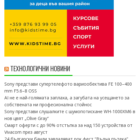
ТЕХНОЛОГИЧНИ НОВИНИ
Sony представи супертелефото вариообектива FE 100–400
mm F5.6–8 OSS
AI не е най-голямата заплаха, а загубата на усещането за
собствената ни професионална стойнос
Sony представи слушалките с шумопотискане WH-1000XM6 в
нов цвят „Olive Gray“
Смарт оферти с до 90% отстъпка за над 150 устройства от
Vivacom през август
24 български банди завладяват рок фест “Вълча пътека”