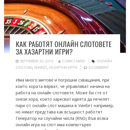
КАК РАБОТЯТ ОНЛАЙН СЛОТОВЕТЕ
ЗА ХАЗАРТНИ ИГРИ?
SEPTEMBER 30, 2019
COMICS NERD
ОНЛАЙН
СЛОТОВЕ
,
УИНБЕТ
,
ХАЗАРТНИ ИГРИ
0 COMMENT
Има много митове и погрешни схващания, при
които хората вярват, че управляват начина на
работа на онлайн слотовете. Може би сте от
онези хора, които харесват идеята да печелят
пари от онлайн слот машина в Уинбет например,
но нямат представа как всъщност работят.
Генератор на случайни числа (RNG) Във всяка
онлайн игра на слот има компютърен